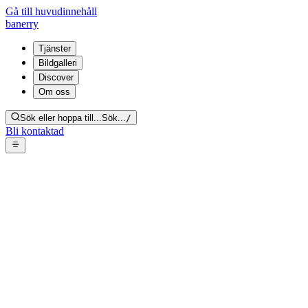
Gå till huvudinnehåll
banerry
Tjänster
Bildgalleri
Discover
Om oss
Sök eller hoppa till...
Sök...
/
Bli kontaktad
Tillbaka
Tillbaka till bloggens startsida
samlarsyndrom
hoarder
stöd
vård
25 mars 2026
2
min läsning
Professionell hjälp för hoarders
Samlarsyndrom anses ofta sakna effektiv behandling, men det finns