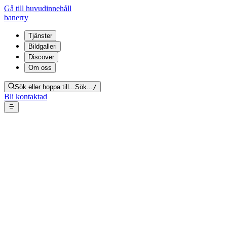
Gå till huvudinnehåll
banerry
Tjänster
Bildgalleri
Discover
Om oss
Sök eller hoppa till...
Sök...
/
Bli kontaktad
Dödsbo städning, tömning & värdering
Helhetslösningen som gör det smidigare för dig som fått ansvar. Inkl