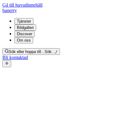
Gå till huvudinnehåll
banerry
Tjänster
Bildgalleri
Discover
Om oss
Sök eller hoppa till...
Sök...
/
Bli kontaktad
Socialsanering badrum –
förpackningar och skräp runt
tvättmaskin
Tillbaka till galleriet
Från bildgalleri:
Socialsanering