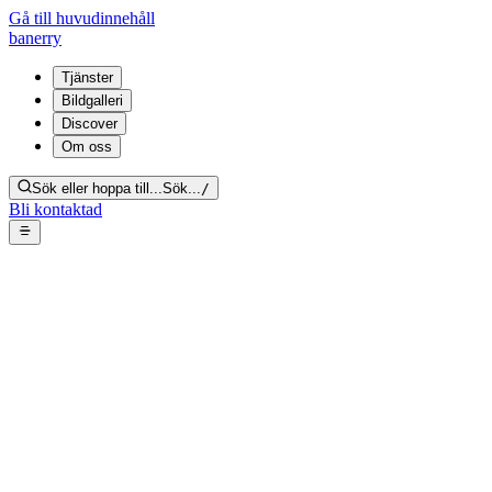
Gå till huvudinnehåll
banerry
Tjänster
Bildgalleri
Discover
Om oss
Sök eller hoppa till...
Sök...
/
Bli kontaktad
Socialsanering kök – smutsig
spis begravd under
matförpackningar och kassar
Tillbaka till galleriet
Från bildgalleri:
Socialsanering