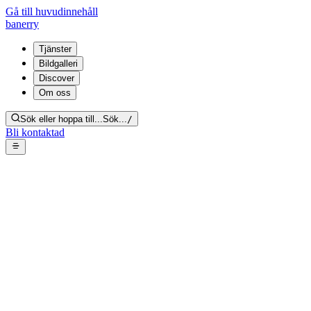
Gå till huvudinnehåll
banerry
Tjänster
Bildgalleri
Discover
Om oss
Sök eller hoppa till...
Sök...
/
Bli kontaktad
Socialsanering av bostad – rum
täckt av plastpåsar, tidningar
och flaskor
Tillbaka till galleriet
Från bildgalleri:
Socialsanering