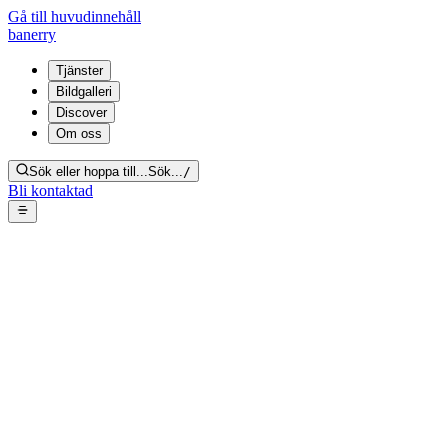
Gå till huvudinnehåll
banerry
Tjänster
Bildgalleri
Discover
Om oss
Sök eller hoppa till...
Sök...
/
Bli kontaktad
Socialsanering rum – golv
täckt av matförpackningar och
äggkartonger
Tillbaka till galleriet
Från bildgalleri:
Socialsanering