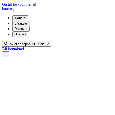
Gå till huvudinnehåll
banerry
Tjänster
Bildgalleri
Discover
Om oss
Sök eller hoppa till...
Sök...
/
Bli kontaktad
Socialsanering badrum –
smutsigt handfat, toalett och
kattlåda
Tillbaka till galleriet
Från bildgalleri:
Socialsanering