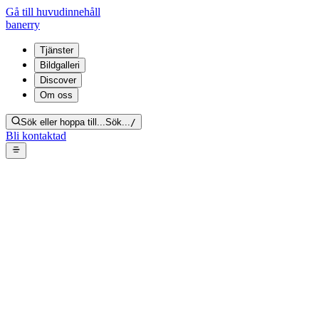
Gå till huvudinnehåll
banerry
Tjänster
Bildgalleri
Discover
Om oss
Sök eller hoppa till...
Sök...
/
Bli kontaktad
Nikotinsanering –
nikotinskadad puts och
rökränder kring
ventilationsöppning
Tillbaka till galleriet