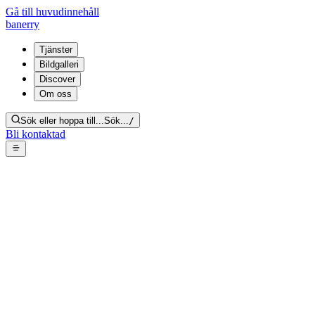
Gå till huvudinnehåll
banerry
Tjänster
Bildgalleri
Discover
Om oss
Sök eller hoppa till...
Sök...
/
Bli kontaktad
nikotintvätt – tak och
väggvinkel med nikotinfläckar
Tillbaka till galleriet
Från bildgalleri:
Nikotinsanering
Dela länk