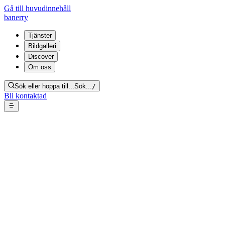
Gå till huvudinnehåll
banerry
Tjänster
Bildgalleri
Discover
Om oss
Sök eller hoppa till...
Sök...
/
Bli kontaktad
Hoarding i bostad –
shoppingkassar staplade
Tillbaka till galleriet
Från bildgalleri:
Hoarding
Dela länk