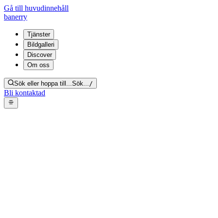
Gå till huvudinnehåll
banerry
Tjänster
Bildgalleri
Discover
Om oss
Sök eller hoppa till...
Sök...
/
Bli kontaktad
Tömning av bostad &
grovstädning av sovrum
Tillbaka till galleriet
Från bildgalleri:
Hoarding
Dela länk