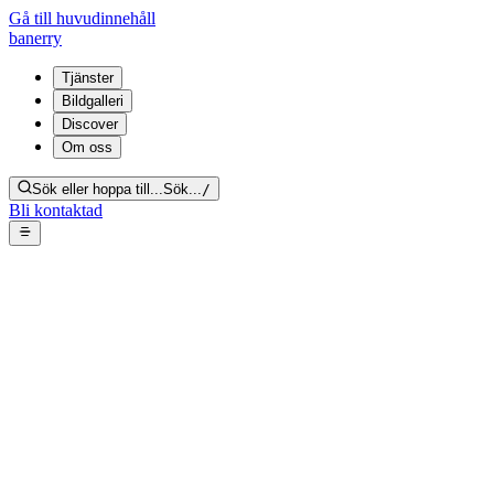
Gå till huvudinnehåll
banerry
Tjänster
Bildgalleri
Discover
Om oss
Sök eller hoppa till...
Sök...
/
Bli kontaktad
Hoarding i bostad – stora
staplar av kartonger, frigolit &
stolar
Tillbaka till galleriet
Från bildgalleri:
Hoarding