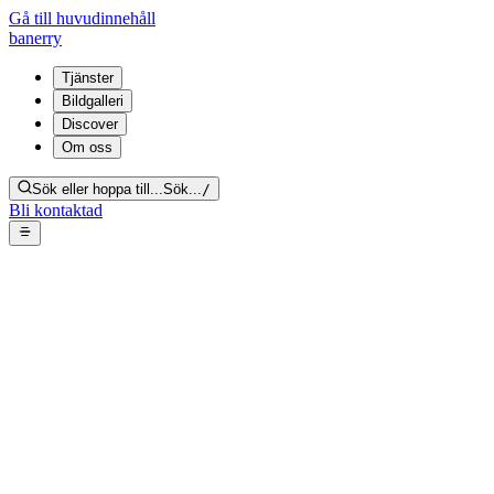
Gå till huvudinnehåll
banerry
Tjänster
Bildgalleri
Discover
Om oss
Sök eller hoppa till...
Sök...
/
Bli kontaktad
Hoarding i bostad –
hushållsföremål, tavlor, kläder
& elektronik
Tillbaka till galleriet
Från bildgalleri:
Hoarding