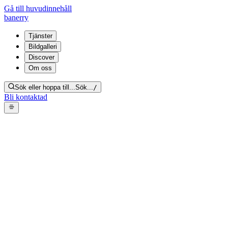
Gå till huvudinnehåll
banerry
Tjänster
Bildgalleri
Discover
Om oss
Sök eller hoppa till...
Sök...
/
Bli kontaktad
Professionell socialsanering av
kök efter vanvård, före & efter
Tillbaka till galleriet
Från bildgalleri:
Före & efter
Dela länk